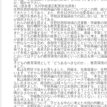
か」聞かせ下さい。
A1（答弁者：大川学校適正配置担当課長）
生野区西部地域の学校再編の取り組みについてはこの間、繰
てきたところであり、また、昨年12月5日の当委員会におい
一に検討を進めるよう。学校設置協議会での話し合いは、全
が採択されたところである。
これらの経過を踏まえ、生野区西部地域の児童数・学級数の
り纏め、執行機関である教育委員会として議論いただいたも
や不安を受け止めたうえで対応策を提示し理解を得るという
きたことは評価するが、子どもたちが成長し、進級・卒業し
く、子どもの教育環境の改善といった観点を第一に考え、教
が必要との意見が出され、学校配置の適正化の今後の取り組
一的なルールを定め、条例等で規定化することについての方
また、今後のさらなる少子化が見込まれる中、学校再編の必
有できるよう、基本方針を条例で定める必要性について、先
いて市長と協議のうえ方針を確認いただいたところである。
においては子どもの教育環境の改善といった観点を第一に議
Q2
子どもの教育環境として「どうあるべきなのか」、教育環境
ました。
私は生野区で生まれ育ちました。同級生、先輩後輩が、生野
います。ですから生野区の学校の現状については、特に子育
今回の条例化や、学校再編の方針決定については、「本当に
私は維新の所属ですから、ポジショントークで都合の良い意
もしれませんが、政治的には様々なバックボーンを持つ同級生
話を聞きました。「学校再編だけは全面的に賛成する」とほ
した。確かに地域から学校がなくなってしまうことに対する不
噂がささやかれ、大人の都合で誰も判断することなく年月だ
ながら、「学級数の少ない小学校に入学させたくない」とい
族を何人も見てきました。
今回の条例化について、子どもを中心に考えた今回の判断は
そこで、生野区長にお伺いしたいのですが、地域活動の担い