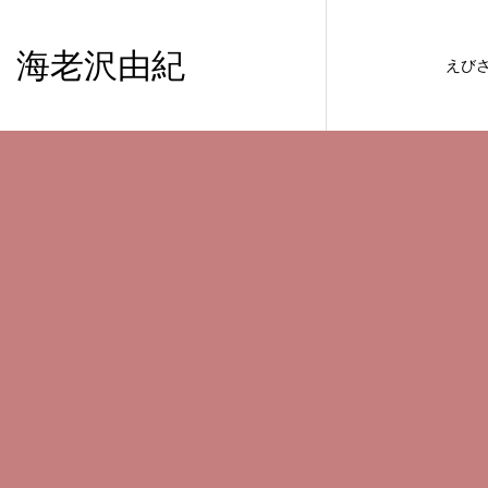
海老沢由紀
えび