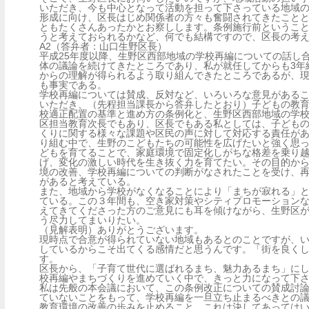
いただき、今も中心となって活動を担って下さっている地域
形成に向け、区長はじめ関係者の方々も奮闘されてきたこと
ともたくさんあったかとお察しします。条例施行前というこ
うと考えておられるかなど、何でも結構ですので、区長の考
A2（答弁者：山口生野区長）
平成25年度以降、生野区西部地域の学校再編についての話し
体の議論を続けてきたところであり、私が就任してからも3年
からの理解が得られるよう取り組んできたところであるが、
も事実である。
学校再編については賛成、反対など、いろいろな意見がある
いただき、（先程担当課長から答弁したとおり）子どもの教
校適正配置の基準と進め方の条例化と、生野区西部地域の学
区担当教育次長でもあり、区長でもある私としては、子ども
くりに関する様々な課題や区民の声に対して対応する責任が
り組む中で、生野のこどもたちの可能性を広げたいと強く思
どもを育てることで、家庭環境で固定化しがちな格差を乗り
げ、変化の激しい時代を生き抜く力を育てたい。その目的か
境の改善、学校再編についての判断がなされたことを受け、
があると考えている。
また、地域から学校がなくなることにより「まちが寂れる」
ている。この３年間も、空き家対策やシティプロモーション
えてきてくださった方のご意見にも耳を傾けながら、生野区
う尽力してまいりたい。
（見解表明）ありがとうございます。
現時点で合意が得られていない地域もあるとのことですが、
しているからこそ出てくる感情だと思うんです。「街を良く
す。
区長から、「子育て世代に選ばれるまち、魅力あるまち」に
校再編やまちづくりを進めていく中で、きっと力になって下
私は先般の本会議において、この条例改正についての賛成討
ていないことをもって、学校再編を一旦立ち止まるべきとの
教育環境の改善の歩みを止めること、これは決してあっては