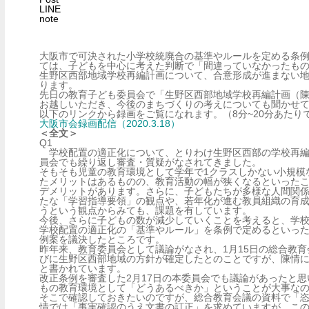
LINE
note
大阪市で可決された小学校統廃合の基準やルールを定める条
ては、子どもを中心に考えた判断で「間違っていなかったも
生野区西部地域学校再編計画について、合意形成が進まない
ります。
先日の教育子ども委員会で「生野区西部地域学校再編計画（陳
お越しいただき、今後のまちづくりの考えについても聞かせ
以下のリンクから録画をご覧になれます。（8分~20分あたり
大阪市会録画配信（2020.3.18）
＜全文＞
Q1
学校配置の適正化について、とりわけ生野区西部の学校再編
員会でも繰り返し審査・質疑がなされてきました。
そもそも児童の教育環境として学年で1クラスしかない小規模
たメリットはあるものの、教育活動の幅が狭くなるといった
デメリットがあります。さらに、子どもたちが多様な人間関
たな「学習指導要領」の観点や、若年化が進む教員組織の育
うという観点からみても、課題を有しています。
今後、さらに子どもの数が減少していくことを考えると、学
学校配置の適正化の「基準やルール」を条例で定めるといっ
例案を議決したところです。
昨年来、教育委員会として議論がなされ、1月15日の総合教
びに生野区西部地域の方針が確定したとのことですが、陳情
と書かれています。
改正条例を審査した2月17日の本委員会でも議論があったと
もの教育環境として「どうあるべきか」ということが大事な
そこで確認しておきたいのですが、総合教育会議の資料で「
情では「事実確認のうえ文書の訂正」を求めていますが、こ