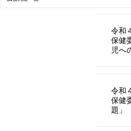
令和４
保健
児へ
令和４
保健
題」