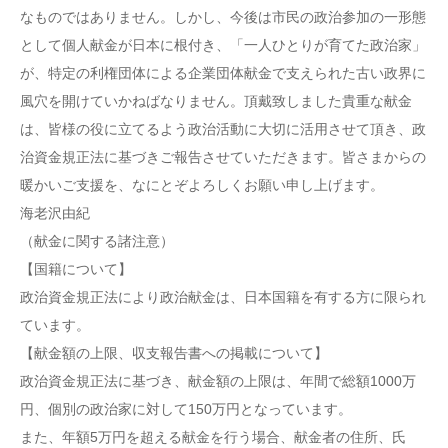
なものではありません。しかし、今後は市民の政治参加の一形態
として個人献金が日本に根付き、「一人ひとりが育てた政治家」
が、特定の利権団体による企業団体献金で支えられた古い政界に
風穴を開けていかねばなりません。頂戴致しました貴重な献金
は、皆様の役に立てるよう政治活動に大切に活用させて頂き、政
治資金規正法に基づきご報告させていただきます。皆さまからの
暖かいご支援を、なにとぞよろしくお願い申し上げます。
海老沢由紀
（献金に関する諸注意）
【国籍について】
政治資金規正法により政治献金は、日本国籍を有する方に限られ
ています。
【献金額の上限、収支報告書への掲載について】
政治資金規正法に基づき、献金額の上限は、年間で総額1000万
円、個別の政治家に対して150万円となっています。
また、年額5万円を超える献金を行う場合、献金者の住所、氏