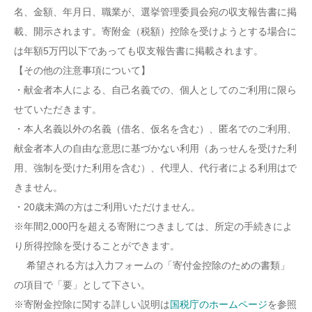
名、金額、年月日、職業が、選挙管理委員会宛の収支報告書に掲
載、開示されます。寄附金（税額）控除を受けようとする場合に
は年額5万円以下であっても収支報告書に掲載されます。
【その他の注意事項について】
・献金者本人による、自己名義での、個人としてのご利用に限ら
せていただきます。
・本人名義以外の名義（借名、仮名を含む）、匿名でのご利用、
献金者本人の自由な意思に基づかない利用（あっせんを受けた利
用、強制を受けた利用を含む）、代理人、代行者による利用はで
きません。
・20歳未満の方はご利用いただけません。
※年間2,000円を超える寄附につきましては、所定の手続きによ
り所得控除を受けることができます。
希望される方は入力フォームの「寄付金控除のための書類」
の項目で「要」として下さい。
※寄附金控除に関する詳しい説明は
国税庁のホームページ
を参照