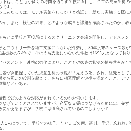
ネットは、こどもが多くの時間を過ごす学校に着目し、全ての児童生徒の
みです。
るにあたっては、モデル実施をしっかりと検証し、新たに実施する区に
のか、また、検証の結果、どのような成果と課題が確認されたのか、教
をもとに学校と区役所によるスクリーニング会議を開催し、アセスメン
とアウトリーチを経て支援につないだ件数は、30年度末のケース数が19
童生徒数の5.4%で、そのうち支援につないだ件数は1693人となってお
アセスメント・連携の強化により、こどもや家庭の状況の情報共有が可
に基づき把握していた児童生徒の状況が「見える化」され、組織として
所がお互いの役割を越えて、さらに相互理解と連携を深めること、アウ
連携などがある。
過程でどのような対応がされているのかお伺いします。
つなげていくとされていますが、必要な支援につなげるためには、先ず
必要があるますが、学校には徹底されているのでしょうか？
1人1人について、学校での様子、たとえば欠席、遅刻、早退、忘れ物が
る。