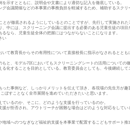
例を示すとともに、説明会や文書により適切な記入を徹底している。
ング会議開催などの本事業の事務負担を軽減するため、補助するスクリ
ることが徹底されるようにしているとのことですが、先行して実施された
り、中には、スクリーニング会議に提出する必要のある児童生徒の項目
あるなら、児童生徒全体の把握にはつながらないことになります。
さい
おいて教育長からその有用性について直接校長に指示がなされるととも
。
のもと、モデル7区においてもスクリーニングシートの活用についての
える化することを目的としている。教育委員会としても、今後継続して
あった事例など、しっかりメリットを伝えて頂き、各現場の先生方が趣
りこぼすことなく全市展開を進めていただきたいと思います。
えているのか、そこに、どのような支援を行っているのか。
支援が拒否され、アウトリーチが困難な場合はどのような対応をしてい
や地域へのつなぎなど福祉的支援を本事業で配置するこどもサポート推