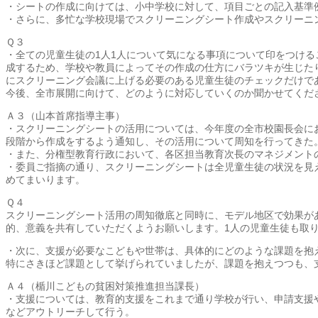
・シートの作成に向けては、小中学校に対して、項目ごとの記入基準
・さらに、多忙な学校現場でスクリーニングシート作成やスクリーニ
Ｑ３
・全ての児童生徒の1人1人について気になる事項について印をつけ
成するため、学校や教員によってその作成の仕方にバラツキが生じた
にスクリーニング会議に上げる必要のある児童生徒のチェックだけで
今後、全市展開に向けて、どのように対応していくのか聞かせてくだ
Ａ３（山本首席指導主事）
・スクリーニングシートの活用については、今年度の全市校園長会に
段階から作成をするよう通知し、その活用について周知を行ってきた
・また、分権型教育行政において、各区担当教育次長のマネジメント
・委員ご指摘の通り、スクリーニングシートは全児童生徒の状況を見
めてまいります。
Ｑ４
スクリーニングシート活用の周知徹底と同時に、モデル地区で効果が
的、意義を共有していただくようお願いします。1人の児童生徒も取
・次に、支援が必要なこどもや世帯は、具体的にどのような課題を抱
特にさきほど課題として挙げられていましたが、課題を抱えつつも、
Ａ４（楯川こどもの貧困対策推進担当課長）
・支援については、教育的支援をこれまで通り学校が行い、申請支援
などアウトリーチして行う。