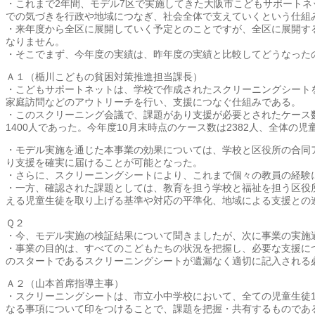
・これまで2年間、モデル7区で実施してきた大阪市こどもサポート
での気づきを行政や地域につなぎ、社会全体で支えていくという仕組
・来年度から全区に展開していく予定とのことですが、全区に展開す
なりません。
・そこでまず、今年度の実績は、昨年度の実績と比較してどうなった
Ａ１（楯川こどもの貧困対策推進担当課長）
・こどもサポートネットは、学校で作成されたスクリーニングシート
家庭訪問などのアウトリーチを行い、支援につなぐ仕組みである。
・このスクリーニング会議で、課題があり支援が必要とされたケース数
1400人であった。今年度10月末時点のケース数は2382人、全体の児
・モデル実施を通じた本事業の効果については、学校と区役所の合同
り支援を確実に届けることが可能となった。
・さらに、スクリーニングシートにより、これまで個々の教員の経験
・一方、確認された課題としては、教育を担う学校と福祉を担う区役
える児童生徒を取り上げる基準や対応の平準化、地域による支援との
Ｑ２
・今、モデル実施の検証結果について聞きましたが、次に事業の実施
・事業の目的は、すべてのこどもたちの状況を把握し、必要な支援に
のスタートであるスクリーニングシートが遺漏なく適切に記入される
Ａ２（山本首席指導主事）
・スクリーニングシートは、市立小中学校において、全ての児童生徒
なる事項について印をつけることで、課題を把握・共有するものであ