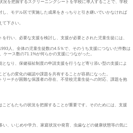
状況を把握するスクリーニングシートを学校に導入することで、学校
対し、モデル区で実施した成果をきっちりと引き継いでいかなければ
えて下さい。
トを行い、必要な支援を検討し、支援が必要とされた児童生徒には、
93人、全体の児童生徒数の4.5％で、そのうち支援につないだ件数は
り、ケース数の71.1%が何らかの支援につながった。
能となり、保健福祉制度の申請支援を行うなど寄り添い型の支援によ
こどもの変化の確認や課題を共有することが容易になった。
トリーチが困難な保護者の存在、不登校児童生徒への対応、課題を抱
はこどもたちの状況を把握することが重要です。そのためには、支援
多い、いじめや学力、家庭状況や発育、虫歯などの健康状態等の気に