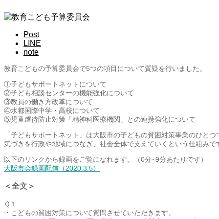
Post
LINE
note
教育こどもの予算委員会で5つの項目について質疑を行いました。
①子どもサポートネットについて
②子ども相談センターの機能強化について
③教員の働き方改革について
④水都国際中学・高校について
⑤児童虐待防止対策「精神科医療機関」との連携強化について
「子どもサポートネット」は大阪市の子どもの貧困対策事業のひとつ
気づきを行政や地域につなぎ、社会全体で支えていくという仕組みで
以下のリンクから録画をご覧になれます。（0分~9分あたりです）
大阪市会録画配信（2020.3.5）
＜全文＞
Ｑ１
・こどもの貧困対策について質問させていただきます。