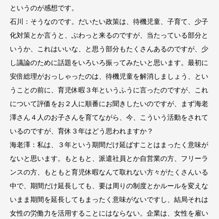
というのが感想です。
石川：そうなのです。だいたい政策は、待機児童、子育て、少子
化対策とか言うと、ぶわっと来るのですが、当たっている部分と
いうか、これはいいな、と思う部分もたくさんあるのですが、少
し議論のために話題をいろいろ振ってみたいと思います。最初に
安倍総理がおっしゃったのは、待機児童を解消しましょう、とい
うことの前に、育児休暇３年というふうに言ったのですが、これ
について評価をお２人に順番にお聞きしたいのですが、まず海老
澤さん４人のお子さんを育てながら、今、こういう活動をされて
いるのですが、育休３年はどう思われますか？
海老澤：私は、３年という期間だけ延ばすことはまったく意味が
ないと思います。もともと、派遣社員とか自営業の方、フリーラ
ンスの方、もともと育児休暇なんて取れない方々がたくさんいる
中で、期間だけ延長しても、要は周りの制度とかルールを変えな
いまま期間を延長してもまったく意味がないですし、結局それは
女性の労働力を活用することにはならない。企業は、女性を雇い