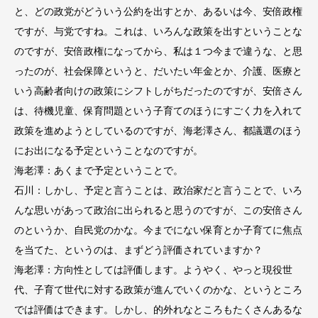
と、どの政党がどういう公約を出すとか、あるいは今、安倍政権
ですが、与党ですね。これは、いろんな政策を出すということな
のですが、安倍政権になってから、私は１つ今まで違うな、と思
ったのが、社会保障というと、だいたい年金とか、介護、医療と
いう高齢者向けの政策にシフトしがちだったのですが、安倍さん
は、待機児童、保育問題という子育てのほうにすごく力を入れて
政策を進めようとしているのですが、海老澤さん、都議選のほう
にお出になる予定ということなのですが。
海老澤：あくまで予定ということで。
石川：しかし、予定と言うことは、政治家だと言うことで、いろ
んな思いがあって政治に出られると思うのですが、この安倍さん
のというか、自民党のかな。今までにない保育とか子育てに焦点
を当てた、というのは、まずどう評価されていますか？
海老澤：方向性としては評価します。ようやく、やっと現役世
代、子育て世代に対する政策が進んでいくのかな、というところ
では評価はできます。しかし、的外れなところもたくさんあるな