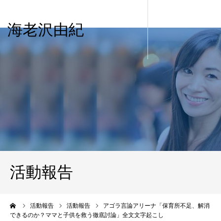
海老沢由紀
活動報告
ーム
活動報告
活動報告
アゴラ言論アリーナ「保育所不足、解消
できるのか？ママと子供を救う徹底討論」全文文字起こし