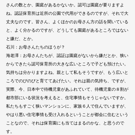
さんの数とか、園庭があるかないか。認可は園庭が要りますよ
ね。認証保育所は近所の公園で代用ができるのですが、それで大
丈夫なのです。皆さん、よくほかのお母さん方の話を聞いている
と、よく分かるのですが、どうしても園庭があるところではない
と嫌だ、とか。
石川：お母さんたちのほうが？
海老澤：お母さんたちが、認証は園庭がないから嫌だとか、狭い
からできたら認可保育所の大きな広いところで子ども預けたい。
気持ちは分かりますよね。親として私もそうですが、もう広いと
ころでのびのびと育ててあげたい。それは親の気持ち、ですが、
実際、今、日本中で待機児童があふれていて、待機児童の８割が
都市部にいる状況を考えると、住宅事情もそうじゃないですか。
私たちもすごく狭いマンションに、家族６人で住んでいますが、
やはり悪い住宅事情も受け入れるということが都会に住むという
ことなので、それは保育園にも当てはまるのかな、と思うので
す。