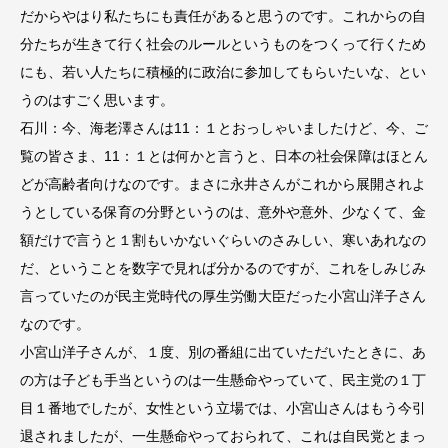
だからやはり私たちにも責任があると思うのです。これからの自
分たちが生きて行く社会のルールというものをつくって行くため
にも、若い人たちに積極的に政治に参加してもらいたいな、とい
うのはすごく思います。
石川：今、海老澤さんは11：１とおっしゃいましたけど、今、ご
覧の皆さま、11：１とは何かと言うと、日本の社会保障はほとん
どが高齢者向けなのです。まさに永井さんがこれから展開されよ
うとしている保育の分野というのは、意外や意外、少なくて、金
額だけで言うと１割もいかないぐらいのさみしい、寒いあれなの
だ、ということを数字で見れば分かるのですが、これをしみじみ
言っていたのが民主党時代の厚生労働大臣だった小宮山洋子さん
なのです。
小宮山洋子さんが、１度、別の番組に出ていただいたときに、あ
の方は子ども手当というのは一生懸命やっていて、民主党の１丁
目１番地でしたが、女性という立場では、小宮山さんはもう今引
退されましたが、一生懸命やっておられて、これは自民党とまっ