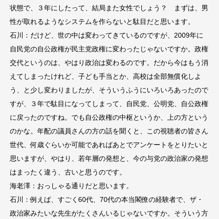
状態で、３年にしたって、結局また女性でしょう？ まずは、男
性が取れるようなシステムを作らないと駄目だと思います。
石川：だけど、世の中は変わってきているのですが、2009年に
自民党の自公政権が民主党政権に変わったじゃないですか。政権
交代というのは、やはり政治は変わるのです。だから今はもう消
えてしまったけれど、子ども手当とか、高校は全部無償化しよ
う、と少し変わりましたが、そういうふうにいろいろあったので
すが、３年で駄目になってしまって、自民党、公明党、自公政権
に戻ったのですね。でも自公政権の中枢というか、上の方という
のかな。年配の議員さんの方の話を聞くと、この視聴者の皆さん
世代、何歳ぐらいか可能であればあとでアンケートをとりたいと
思いますが、やはり、若年層の発想と、今の与党の政治家の発想
はまったく違う、古いと思うのです。
海老澤：おっしゃる通りだと思います。
石川：例えば、すごく60代、70代の本当閣僚の経験者で、ザ・
政治家みたいな先生がたくさんいるじゃないですか。そういう方