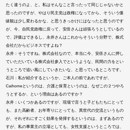
たく違うのよ、と。私はそんなこと言ったって同じじゃないかと
思ったのですが、やはり民主党は政権になってから、そういう価
値観は少し変わるかな、と思うきっかけにはなったと思うのです
が、今、自民党政権に戻って、安倍さんは頑張ろうとしているの
で、評価はできるし、永井さんはこれからそういう分野で、株式
会社だからビジネスですよね？
永井：そうですね。株式会社なので、本当に今、安倍さんに押し
ていただいている株式会社参入でというような、民間の力をとい
うところで追い風にしていきたいな、と思っているところです。
石川：私が紹介するというか、ご本人の前であれですが、
Caihomeというのは、介護と保育というのは、なぜこの２つやろ
うとするか、という理由はあるのですか？
永井：いくつかあるのですが、現場で言うと子どもたちにとって
も、また高齢者、お年寄りにとっても、異世代の交流というもの
が、それぞれにすごく効果を発揮するというのは、まずあるので
すが、私の事業主の立場としても、女性支援というところでは、