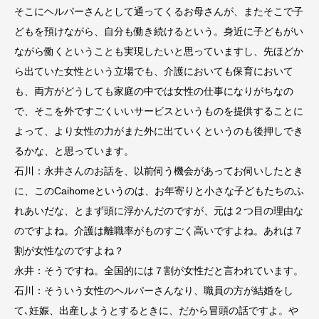
そこにヘルパーさんとして通ってくるお母さんが、またそこで子
どもを預けながら、自分も働き続けるという。身近に子どもがい
ながら働くということも実現したいと思っていますし、先ほどか
ら出ていた女性という立場でも、介護においても保育において
も、両方がどうしても家庭の中では女性の仕事になりがちなの
で、そこを外ですごくいいサービスというものを提供することに
よって、より女性の力がまた外に出ていくというのも後押しでき
るかな、と思っています。
石川：永井さんのお話を、以前伺う機会があってお伺いしたとき
に、このCaihomeというのは、お年寄りと小さな子どもたちのふ
れあいだな、とまず頭に浮かんだのですが、元は２つ目の理由な
のですよね。介護は離職率がものすごく高いですよね。あれは７
割が女性なのですよね？
永井：そうですね。全国的には７割が女性だと言われています。
石川：そういう女性のヘルパーさんなり、職員の方が結婚をし
て､妊娠、出産しようとするときに、だから冒頭の話ですよ。や