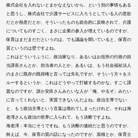
株式会社を入れないとまかなえないから、という別の事情もある
と思うし、株式会社で介護サービスに入ろうとしている人の意欲
だとか熱意だとか、そういったものも総合的に反映されて、介護
についてものすごく、まさに企業の参入が増えているのですが、
保育はまだまだだというのは、でも議論を聞いていると、保育の
質というのは壁ですよね。
これはどういうふうに、政治家なり、あるいはお役所の行政の担
当課長さんとか、担当者の人とか、あるいは、もう社会福祉法人
のまさに既存の既得権と言っては失礼ですが、そういう方々をス
ルーするというか、これはどうやって打破するのかな。すごく課
題なのですが、誰か安倍さんみたいな人が「俺、やるぞ」みたい
に言ってくれないと、実質できないんだよね。政治主導でない
と、もう政治主導という言葉は廃れてしまったけれど。それは海
老澤さんも政治の世界に入られて、もう決断ですよね。
海老澤：本当にそうですね。もう決断の連続だと思うのですが、
例えば、今、保育の質の話になったのですが、面積とか、保育士