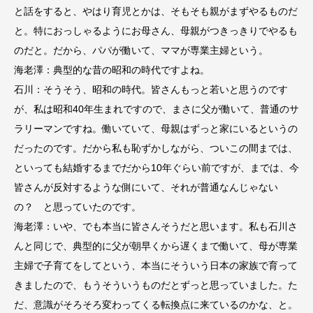
と話をすると、やはり育児とかは、そもそも親がまずやるものだ
と。特におっしゃるようにお母さん、母親がつきっきりでやるも
のだと。だから、パパが働いて、ママが専業主婦という。
海老澤：典型的な昔の昭和の時代ですよね。
石川：そうそう、昭和の時代。皆さんもっと若いと思うのです
が、私は昭和40年生まれですので、まさに父が働いて、普通のサ
ラリーマンですね。働いていて、母親はずっと家にいるというの
だったのです。だから私も恥ずかしながら、ついこの間までは、
といっても結婚するまでだから10年ぐらい前ですが、までは、今
皆さんが反対するような側にいて、それが普通なんじゃない
の？ と思っていたのです。
海老澤：いや、でも本当に皆さんそうだと思います。私も石川さ
んと同じで、典型的に父が朝早くから遅くまで働いて、母が専業
主婦で子育てをしてという、本当にそういう日本の家族で育って
きましたので、もうそういうものだとずっと思っていました。た
だ、意識がそろそろ変わってくる転換点に来ているのかな、と。