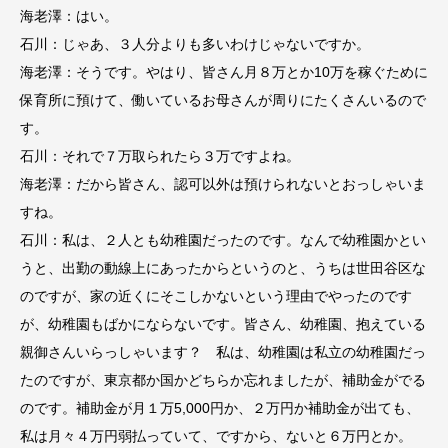
海老澤：はい。
石川：じゃあ、３人分よりも多いわけじゃないですか。
海老澤：そうです。やはり、皆さん月８万とか10万を稼ぐために
保育所に預けて、働いているお母さんが周りにたくさんいるので
す。
石川：それで７万取られたら３万ですよね。
海老澤：だから皆さん、認可以外は預けられないとおっしゃいま
すね。
石川：私は、２人とも幼稚園だったのです。なんで幼稚園かとい
うと、出勤の動線上にあったからというのと、うちは世田谷区な
のですが、家の近くにそこしかないという理由でやったのです
が、幼稚園もばかにならないです。皆さん、幼稚園、抱えている
親御さんいらっしゃいます？ 私は、幼稚園は私立の幼稚園だっ
たのですが、東京都か国かどちらか忘れましたが、補助金がでる
のです。補助金が月１万5,000円か、２万円か補助金が出ても、
私は月々４万円弱払っていて、ですから、ないと６万円とか。