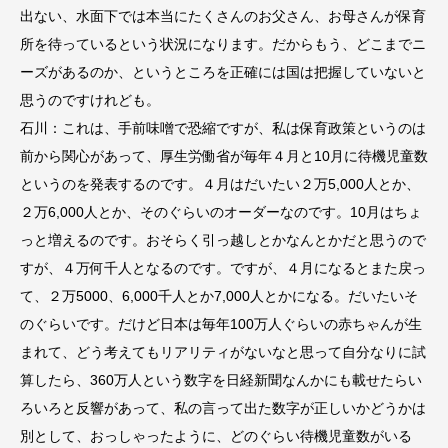
出ない、水面下では本当にたくさんのお父さん、お母さんが保育
所を待っているという状況になります。だからもう、どこまでニ
ーズがあるのか、というところを正確には国は把握していないと
思うのですけれども。
石川：これは、手前味噌で恐縮ですが、私は保育政策というのは
前から関心があって、厚生労働省が毎年４月と10月に待機児童数
というのを発表するのです。４月はだいたい２万5,000人とか、
２万6,000人とか、そのぐらいのオーダーなのです。10月はちょ
っと増えるのです。おそらく引っ越しとかなんとかだと思うので
すが、４万何千人となるのです。ですが、４月になるとまた戻っ
て、２万5000、6,000千人とか7,000人とかになる。だいたいそ
のぐらいです。だけど日本は毎年100万人ぐらいの赤ちゃんが生
まれて、どう考えてもリアリティがないなと思って自分なりに試
算したら、360万人という数字を日経新聞なんかにも載せたらい
ろいろと反響があって、私の言って出た数字が正しいかどうかは
別として、おっしゃったように、どのぐらい待機児童数がいる