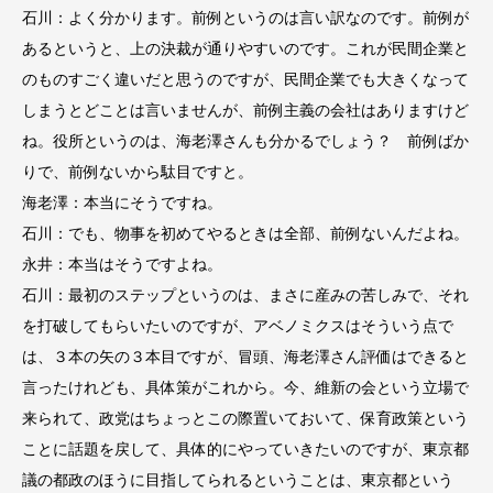
石川：よく分かります。前例というのは言い訳なのです。前例が
あるというと、上の決裁が通りやすいのです。これが民間企業と
のものすごく違いだと思うのですが、民間企業でも大きくなって
しまうとどことは言いませんが、前例主義の会社はありますけど
ね。役所というのは、海老澤さんも分かるでしょう？ 前例ばか
りで、前例ないから駄目ですと。
海老澤：本当にそうですね。
石川：でも、物事を初めてやるときは全部、前例ないんだよね。
永井：本当はそうですよね。
石川：最初のステップというのは、まさに産みの苦しみで、それ
を打破してもらいたいのですが、アベノミクスはそういう点で
は、３本の矢の３本目ですが、冒頭、海老澤さん評価はできると
言ったけれども、具体策がこれから。今、維新の会という立場で
来られて、政党はちょっとこの際置いておいて、保育政策という
ことに話題を戻して、具体的にやっていきたいのですが、東京都
議の都政のほうに目指してられるということは、東京都という