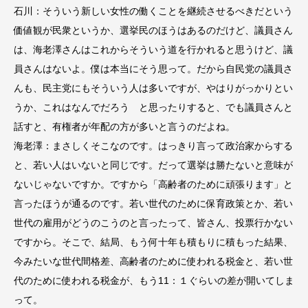
石川：そういう新しい女性の働くことを継続させるべきだという
価値観が民衆というか、選挙民のほうはあるのだけど、議員さん
は、海老澤さんはこれからそういう道を行かれると思うけど、議
員さんはないよ。僕は本当にそう思って。だから自民党の議員さ
んも、民主党にもそういう人は多いですが、やはりがっかりとい
うか、これはなんでだろう と思ったりすると、でも議員さんと
話すと、有権者が年配の方が多いと言うのだよね。
海老澤：まさしくそこなのです。はっきり言って政治家からする
と、若い人はいないと同じです。だって選挙は勝たないと意味が
ないじゃないですか。ですから「高齢者のために頑張ります」と
言ったほうが通るのです。若い世代のために保育政策とか、若い
世代の雇用がどうのこうのと言ったって、皆さん、投票行かない
ですから。そこで、結局、もう何十年も積もりに積もった結果、
今みたいな世代間格差、高齢者のために使われる税金と、若い世
代のために使われる税金が、もう11：１ぐらいの差が開いてしま
って。